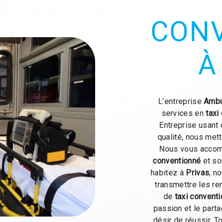
CON
À
L’entreprise
Ambu
services en
taxi
Entreprise usant 
qualité, nous mett
Nous vous accomp
conventionné
et so
habitez à
Privas
, n
transmettre les r
de
taxi convent
passion et le part
désir de réussir. To