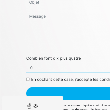
Combien font dix plus quatre
En cochant cette case, j'accepte les condi
** Les données personnelles communiquées sont nécessaires 
répondre à votre message. Les données collectées seront c